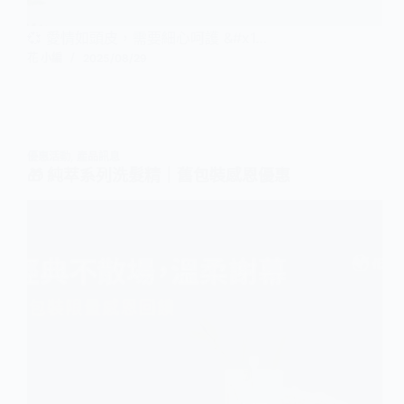
💞 愛情如頭皮，需要細心呵護 &#x1…
花 小編
2025/08/29
優惠活動
,
產品訊息
🎁 純萃系列洗髮精｜舊包裝感恩優惠