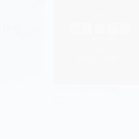
能量#花葉頭
新年新氣象從頭皮開始呵護💖
&#x27…
花 小編
2025/01/06