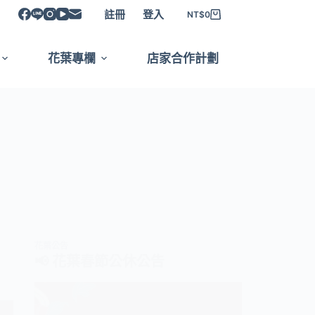
註冊
登入
NT$
0
花葉專欄
店家合作計劃
聯絡我們
花葉公告
📢 花葉春節公休公告