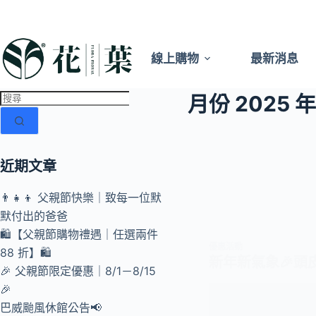
線上購物
最新消息
月份
2025 年
近期文章
👨‍👧‍👦 父親節快樂｜致每一位默
默付出的爸爸
🛍️【父親節購物禮遇｜任選兩件
優惠活動
88 折】🛍️
新年新氣象🎉頭
🎉 父親節限定優惠｜8/1－8/15
🎉
巴威颱風休館公告📢