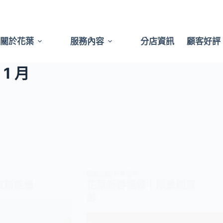
關於花葉
服務內容
分店資訊
顧客好評
 1 月
優惠活動
,
花葉公告
皮新能量
花葉新春福袋｜限量開賣
🎁