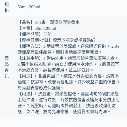
規
50ml, 200ml
格
【品名】611雲．潤澤修護髮香水
【容量】50ml/200ml
【保存期限】三年
【製造日期/批號】標示於瓶身或標籤貼紙
【保存方法】1.請放置於陰涼處，避免陽光直射。 2.為
確保產品最佳品質，開封後請盡速使用完畢。
產
【注意事項】1.僅供外用，請置於幼童無法取得之處。
品
2.若不慎誤入眼睛，請立即使用清水沖洗。 3.肌膚如有
資
不適或異常，請暫停使用，並立即就診。
訊
【用途】1.含護色因子，補充水分與滋養秀髮，清爽不
油膩 2.抗靜電，改善秀髮毛躁，減少吹整造型的傷害 3.
於秀髮表層形成保護膜。
【用法】1.洗髮後，將頭髮擦乾，適量均勻的噴於頭髮
上免沖洗，進行吹整，有效抗熱傷害及補充水分防止毛
躁。 2.乾髮時，可隨時噴於頭髮上，快速吸收強化防
護，免沖洗，雙向亮澤修護，使秀髮柔順有光澤。