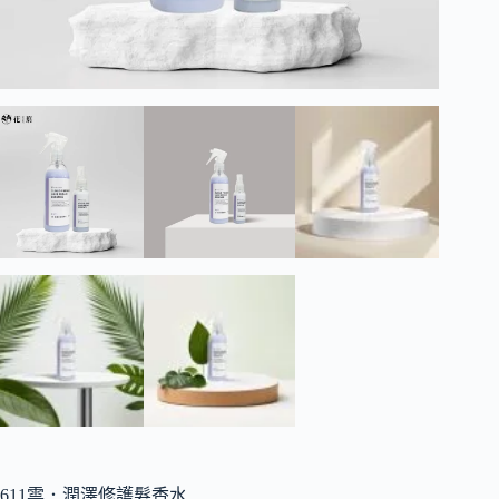
611雲．潤澤修護髮香水