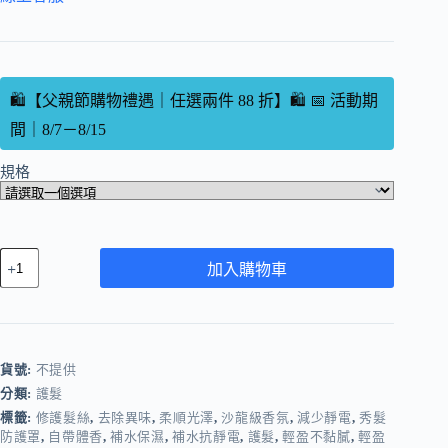
🛍️【父親節購物禮遇｜任選兩件 88 折】🛍️ 📅 活動期
間｜8/7－8/15
規格
加入購物車
貨號:
不提供
分類:
護髮
標籤:
修護髮絲
,
去除異味
,
柔順光澤
,
沙龍級香氛
,
減少靜電
,
秀髮
防護罩
,
自帶體香
,
補水保濕
,
補水抗靜電
,
護髮
,
輕盈不黏膩
,
輕盈