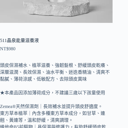
511晶泉能量滋養液
NT$
980
頭皮保濕補水、植萃滋養、強韌髮根、舒緩頭皮乾癢、
深層滋潤、長效保濕、油水平衡、迷迭香精油、清爽不
黏膩、薄荷涼感、低敏配方、去除頭皮異味
★本產品因添加薄荷成分，不建議三歲以下孩童使用
Zemea®天然保濕劑｜長效補水並提升頭皮舒適度。
東方草本植萃｜內含多種東方草本成分，如甘草、連
翹、黃連等，溫和舒緩，清爽調理。
維他命B5前驅物｜具保濕與修護力，有助舒緩頭皮乾