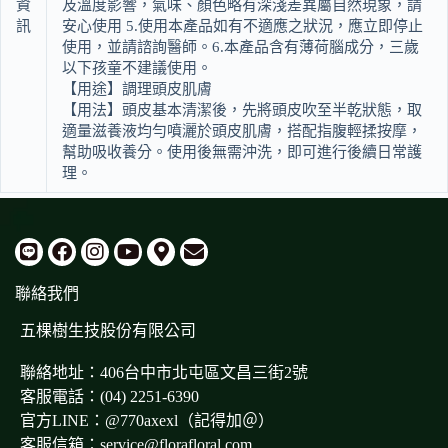
資
及溫度影響，氣味、顏色略有深淺差異屬自然現象，請
訊
安心使用 5.使用本產品如有不適應之狀況，應立即停止
使用，並請諮詢醫師。6.本產品含有薄荷腦成分，三歲
以下孩童不建議使用。
【用途】調理頭皮肌膚
【用法】頭皮基本清潔後，先將頭皮吹至半乾狀態，取
適量滋養液均勻噴灑於頭皮肌膚，搭配指腹輕揉按摩，
幫助吸收養分。使用後無需沖洗，即可進行後續日常護
理。
聯絡我們
五棵樹生技股份有限公司
聯絡地址：406台中市北屯區文昌三街2號
客服電話：(04) 2251-6390
官方LINE：@770axexl（記得加＠）
客服信箱：service@florafloral.com