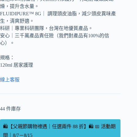
燥，提升含水量。
FLUIDIPURE™ 8G｜ 調理頭皮油脂，減少頭皮異味產
生，清爽舒適。
科研｜專業科研團隊，台灣在地優質產品。
安心｜三千萬產品責任險（我們對產品有100%的信
心）。
規格：
120ml 居家護理
線上客服
44 件庫存
🛍️【父親節購物禮遇｜任選兩件 88 折】🛍️ 📅 活動期
間｜8/7－8/15