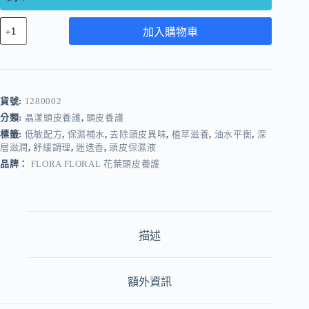
加入購物車
貨號:
1280002
分類:
晶漾頭皮養護
,
頭皮養護
標籤:
低敏配方
,
保濕補水
,
去除頭皮異味
,
植萃滋養
,
油水平衡
,
深
層滋潤
,
舒緩調理
,
迷迭香
,
頭皮保濕液
品牌：
FLORA FLORAL 花葉頭皮養護
描述
額外資訊